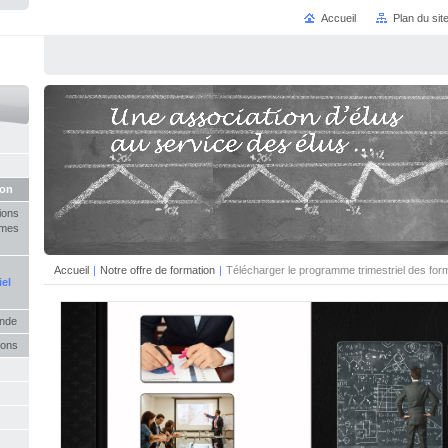
Accueil
Plan du sit
ion
ions
mmes
Accueil
|
Notre offre de formation
|
Télécharger le programme trimestriel des for
el
ande
ions