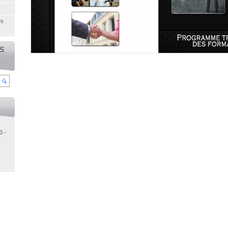
es
S
0 -