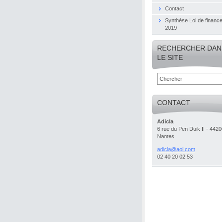
Contact
Synthèse Loi de financ
2019
RECHERCHER DAN
LE SITE
CONTACT
Adicla
6 rue du Pen Duik II - 4420
Nantes
adicla@a
ol.com
02 40 20 02 53