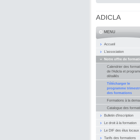
ADICLA
MENU
Accueil
L'association
Notre offre de format
Calendrier des format
de l'Adicla et progra
détaillés
Télécharger le
programme trimestri
des formations
Formations à la dem
Catalogue des format
Bulletin d'inscription
Le droit à la formation
Le DIF des élus locaux
Tarifs des formations